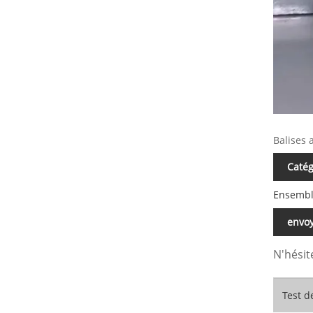
Balises 
Catég
Ensembl
envo
N'hésit