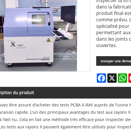
inspecter la str
dans la fabricat
produit final e
comme prévu. Le
spécialisé pour
permettant aux 
dans les joints
ouvertes.
envoyer une dem
Facebook
X
W
iption du produit
vez être assuré d'acheter des tests PCBA X-RAY auprès de l'usine H
ivraison rapide. L'un des principaux avantages du test aux rayons X
 à l'œil nu. Cela en fait une méthode très efficace pour inspecter
Les tests aux rayons X peuvent également être utilisés pour inspecte