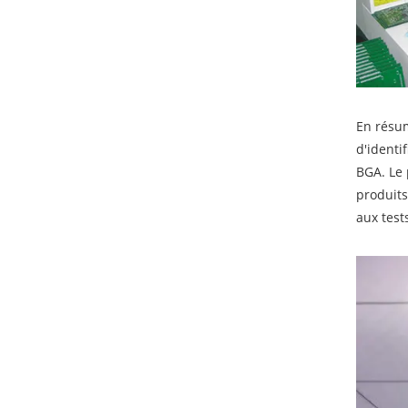
En résum
d'identi
BGA. Le 
produits
aux test