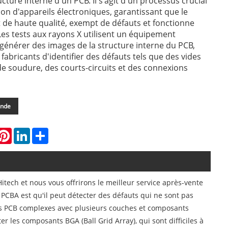
ucture interne d'un PCB. Il s'agit d'un processus crucial
ion d'appareils électroniques, garantissant que le
st de haute qualité, exempt de défauts et fonctionne
s tests aux rayons X utilisent un équipement
 générer des images de la structure interne du PCB,
fabricants d'identifier des défauts tels que des vides
 de soudure, des courts-circuits et des connexions
ande
hatsApp
Pinterest
LinkedIn
Share
itech et nous vous offrirons le meilleur service après-vente
 PCBA est qu'il peut détecter des défauts qui ne sont pas
 des PCB complexes avec plusieurs couches et composants
r les composants BGA (Ball Grid Array), qui sont difficiles à