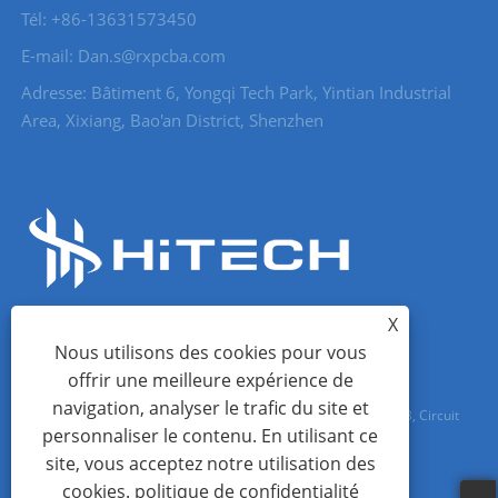
Tél: +86-13631573450
E-mail: Dan.s@rxpcba.com
Adresse: Bâtiment 6, Yongqi Tech Park, Yintian Industrial
Area, Xixiang, Bao'an District, Shenzhen
X
Nous utilisons des cookies pour vous
offrir une meilleure expérience de
navigation, analyser le trafic du site et
Copyright © 2023 Shenzhen Hi Tech Co., Ltd. - Assemblage PCB, Circuit
personnaliser le contenu. En utilisant ce
Board, PCB - Tous droits réservés
site, vous acceptez notre utilisation des
cookies.
politique de confidentialité