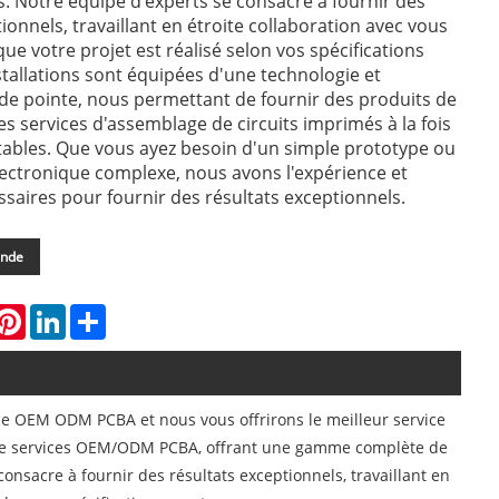
. Notre équipe d'experts se consacre à fournir des
ionnels, travaillant en étroite collaboration avec vous
ue votre projet est réalisé selon vos spécifications
stallations sont équipées d'une technologie et
e pointe, nous permettant de fournir des produits de
es services d'assemblage de circuits imprimés à la fois
ntables. Que vous ayez besoin d'un simple prototype ou
lectronique complexe, nous avons l'expérience et
essaires pour fournir des résultats exceptionnels.
ande
hatsApp
Pinterest
LinkedIn
Share
ice OEM ODM PCBA et nous vous offrirons le meilleur service
 de services OEM/ODM PCBA, offrant une gamme complète de
onsacre à fournir des résultats exceptionnels, travaillant en