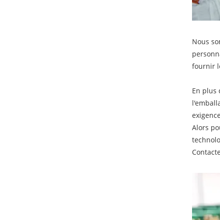
Nous som
personna
fournir 
En plus 
l'emball
exigenc
Alors po
technolo
Contacte