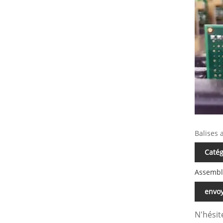
Balises 
Catég
Assembl
envo
N'hésit