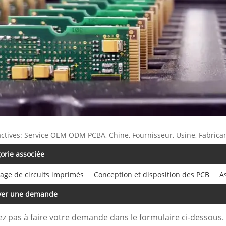
actives: Service OEM ODM PCBA, Chine, Fournisseur, Usine, Fabrican
orie associée
age de circuits imprimés
Conception et disposition des PCB
A
yer une demande
ez pas à faire votre demande dans le formulaire ci-dessous