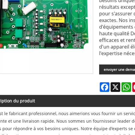
besoins uniques
résultats except
pour s'assurer q
exactes. Nos in
d'équipements d
haute qualité D
efficaces et re
d'un appareil é
l'expertise néc
envoyer une dem
Facebook
X
W
iption du produit
st le fabricant professionnel, nous aimerions vous fournir un serv
ente et une livraison rapide. Nous sommes un fournisseur leader
s pour répondre à vos besoins uniques. Notre équipe d'experts se c