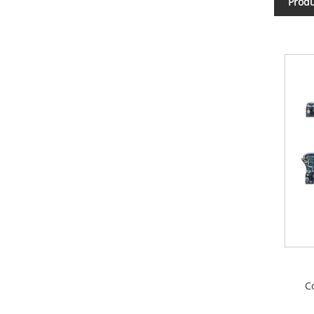
Produ
C