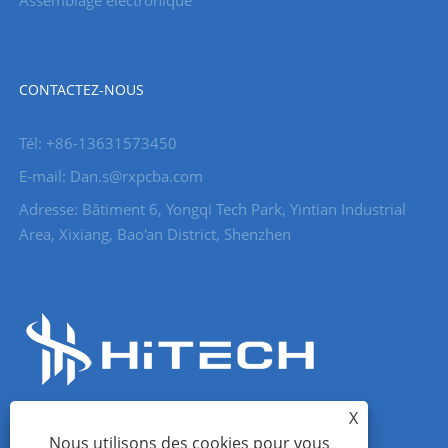
Assemblage électronique
CONTACTEZ-NOUS
Tél: +86-13631573450
E-mail: Dan.s@rxpcba.com
Adresse: Bâtiment 6, Yongqi Tech Park, Yintian Industrial
Area, Xixiang, Bao'an District, Shenzhen
X
Nous utilisons des cookies pour vous