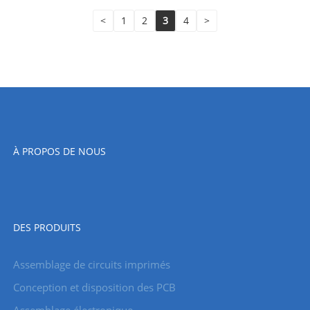
<
1
2
3
4
>
À PROPOS DE NOUS
DES PRODUITS
Assemblage de circuits imprimés
Conception et disposition des PCB