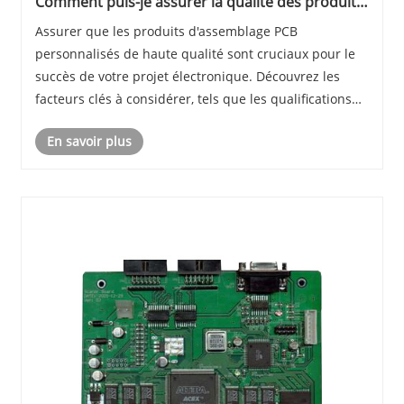
Comment puis-je assurer la qualité des produits
d'assemblage PCB personnalisés?
Assurer que les produits d'assemblage PCB
personnalisés de haute qualité sont cruciaux pour le
succès de votre projet électronique. Découvrez les
facteurs clés à considérer, tels que les qualifications
des fournisseurs, le processus d'assemblage, les tests
En savoir plus
et les méthodologies d'inspection.