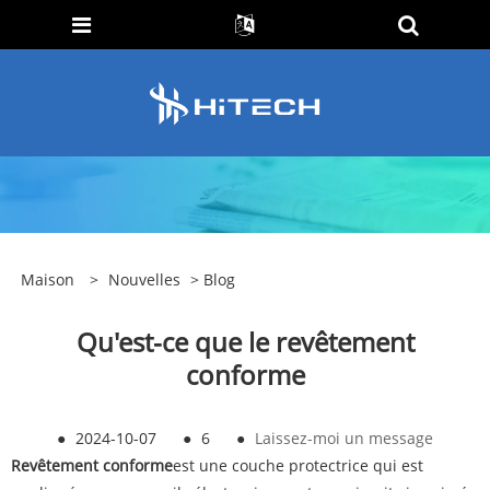
Maison
>
Nouvelles
>
Blog
Qu'est-ce que le revêtement
conforme
●
2024-10-07
●
6
●
Laissez-moi un message
Revêtement conforme
est une couche protectrice qui est