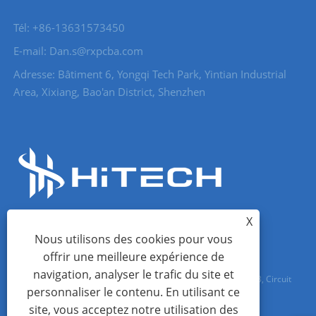
Tél: +86-13631573450
E-mail: Dan.s@rxpcba.com
Adresse: Bâtiment 6, Yongqi Tech Park, Yintian Industrial
Area, Xixiang, Bao'an District, Shenzhen
X
Nous utilisons des cookies pour vous
offrir une meilleure expérience de
navigation, analyser le trafic du site et
Copyright © 2023 Shenzhen Hi Tech Co., Ltd. - Assemblage PCB, Circuit
personnaliser le contenu. En utilisant ce
Board, PCB - Tous droits réservés
site, vous acceptez notre utilisation des