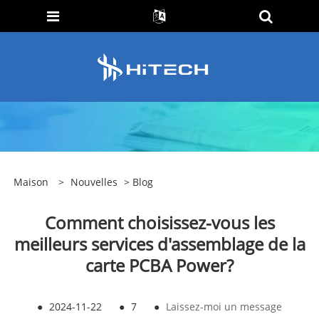
Maison
>
Nouvelles
>
Blog
Comment choisissez-vous les
meilleurs services d'assemblage de la
carte PCBA Power?
●
2024-11-22
●
7
●
Laissez-moi un message